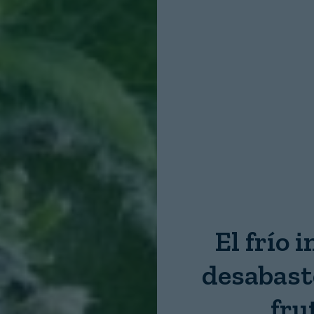
Nombre:
Password:
Login
El frío
desabast
fru