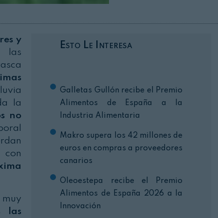
Cerrar
res y
Esto Le Interesa
 las
rasca
imas
luvia
Galletas Gullón recibe el Premio
da la
Alimentos de España a la
os no
Industria Alimentaria
poral
Makro supera los 42 millones de
erdan
euros en compras a proveedores
a con
canarios
xima
Oleoestepa recibe el Premio
Alimentos de España 2026 a la
 muy
Innovación
s las