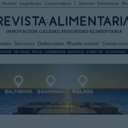
|
Horeca
Legislación
Consumidora
Opinión
Entrevistas
Mu
C
 Foodservice
INNOVACIÓN, CALIDAD, SEGURIDAD ALIMENTARIA
h
ilidad
bidas
Servicios
Elaborados
Mundo animal
Conservaci
sign
COSUR
HIP 2026
PESCA
FORMACIÓN
BIG DATA
START-UP
ECOLÓGICO
s
dos
nimal
ación
 primas
ión y Logística
ción especial