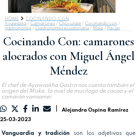
HOME
COCINANDO-CON
Ayawaska
/
Camarones
/
Chocolate
/
Cocinando con
/
gastronomía
/
Gastronomia ecuatoriana
/
Maíz
/
Pacari
Cocinando Con: camarones
alocrados con Miguel Ángel
Méndez
El chef de Ayawaskha Gastro nos cuenta también el
origen del Miske, la miel de mucílago de cacao y el
camarón vannamei
|
Alejandra Ospina Ramírez
25-03-2023
Vanguardia y tradición
son los adjetivos que