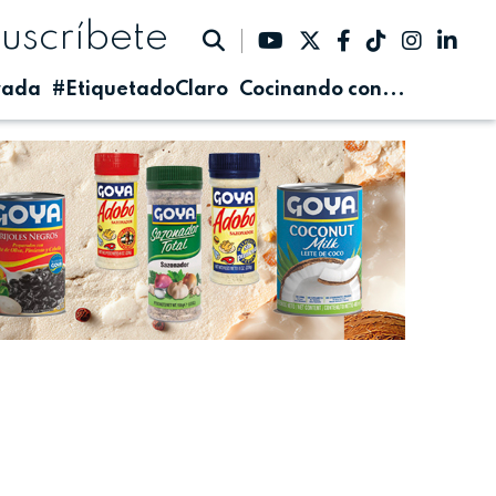
suscríbete
rada
#EtiquetadoClaro
Cocinando con...