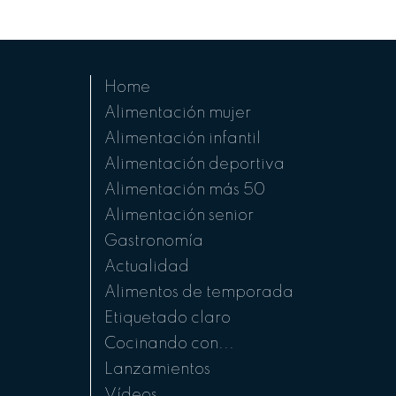
Home
Alimentación mujer
Alimentación infantil
Alimentación deportiva
Alimentación más 50
Alimentación senior
Gastronomía
Actualidad
Alimentos de temporada
Etiquetado claro
Cocinando con...
Lanzamientos
Vídeos