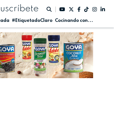
suscríbete
rada
#EtiquetadoClaro
Cocinando con...