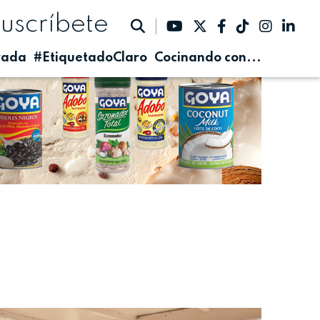
suscríbete
rada
#EtiquetadoClaro
Cocinando con...