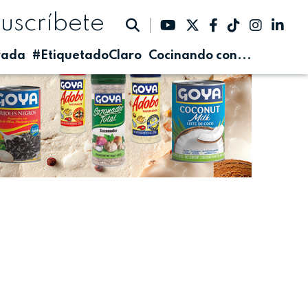
suscríbete
rada
#EtiquetadoClaro
Cocinando con...