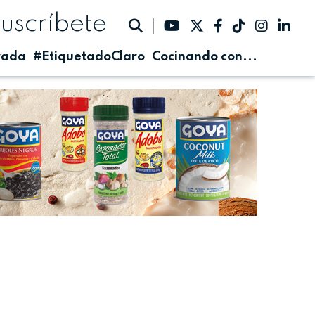
suscríbete
rada
#EtiquetadoClaro
Cocinando con...