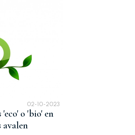
02-10-2023
eco' o 'bio' en
s avalen