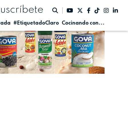
suscríbete
rada
#EtiquetadoClaro
Cocinando con...