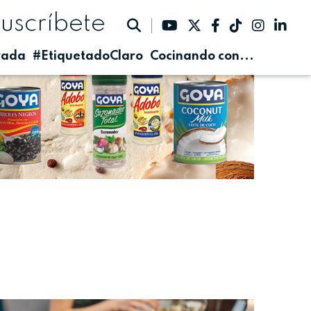
suscríbete
rada
#EtiquetadoClaro
Cocinando con...