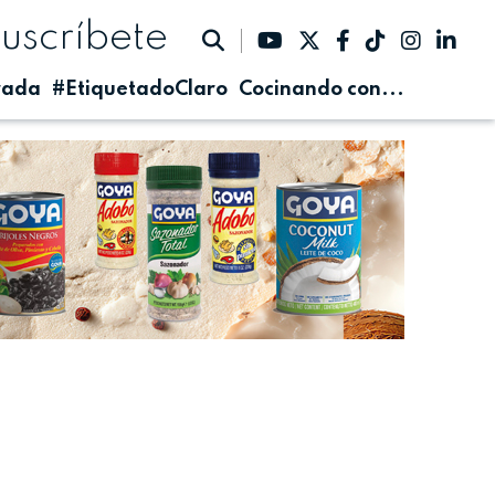
suscríbete
rada
#EtiquetadoClaro
Cocinando con...