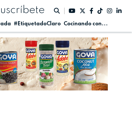
suscríbete
rada
#EtiquetadoClaro
Cocinando con...