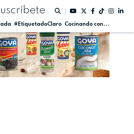
suscríbete
rada
#EtiquetadoClaro
Cocinando con...