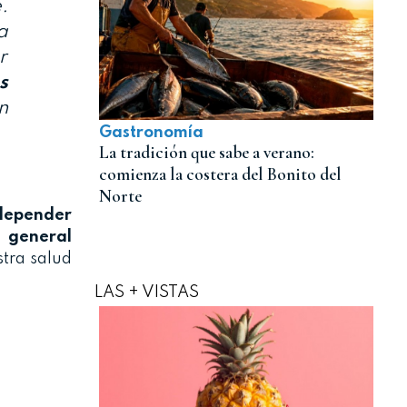
.
a
r
s
n
Gastronomía
La tradición que sabe a verano:
comienza la costera del Bonito del
Norte
depender
 general
stra salud
LAS + VISTAS