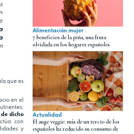
s
n
e
a
Alimentación mujer
7 beneficios de la piña, una fruta
a
olvidada en los hogares españoles
n
ala que es
acio en el
trientes,
a de dicho
Actualidad
El auge veggie: más de un tercio de los
actúa con
españoles ha reducido su consumo de
lidades y