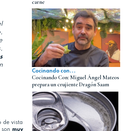
carne
l
,
e
,
s
n
Cocinando con...
Cocinando Con: Miguel Ángel Mateos
prepara un crujiente Dragón Saam
o de vista
son
muy