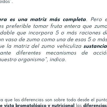
bidos”.
tera es una matriz más completa
. Pero e
 preferible tomar fruta entera que zumo
udable que incorpora 5 o más raciones d
ir un vaso de zumo como una de esas 5 o más
ue la matriz del zumo vehiculiza
sustancia
nte diferentes mecanismos de acció
nuestro organismo”, indica.
ca que las diferencias son sobre todo desde el punt
e vista
bromatológico y nutricional
las
diferencias