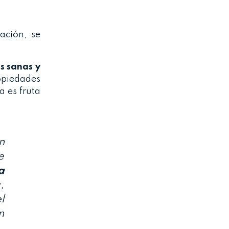
ación, se
as sanas y
piedades
a es fruta
n
e
a
,
l
n