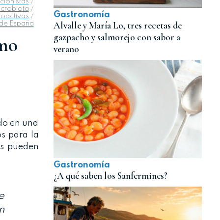
icionistas
/
crobiota
/
Gastronomía
ioactivas
/
Alvalle y María Lo, tres recetas de
de España
gazpacho y salmorejo con sabor a
umo
verano
do en una
os para la
tos pueden
Gastronomía
¿A qué saben los Sanfermines?
e
n