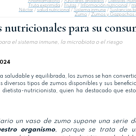
Antiinflamatorio
/
Azúcares añadidos
/
Dietistas-nutr
Fruta exprimida
/
Frutas
/
Información nutricional
/
mi
Néctar
/
salud nutricional
/
Sistema inmune
/
Sustancias b
Zumo
/
Zumos y Gazpachos 
s nutricionales para su cons
para el sistema inmune, la microbiota o el riesgo
2024
 saludable y equilibrada, los zumos se han converti
 diversos tipos de zumos disponibles y sus benefici
, dietista-nutricionista, quien ha destacado que es
diario un vaso de zumo supone una serie d
nuestro organismo
, porque se trata de u