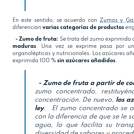
En este sentido, se acuerdo con
Zumos y Gaz
diferencian
varias categorías de productos
eng
- Zumo de fruta:
Se trata del zumo exprimido
maduras
. Una vez se exprime pasa por un
organolépticas y nutricionales. Los azúcares aña
exprimida 100 %
sin azúcares añadidos
.
- Zumo de fruta a partir de co
zumo concentrado, restituyé
concentración. De nuevo,
los a
ley
. El zumo concentrado se ob
con la diferencia de que se le s
agua, lo que facilita su tran
diversidad de sabores y proce