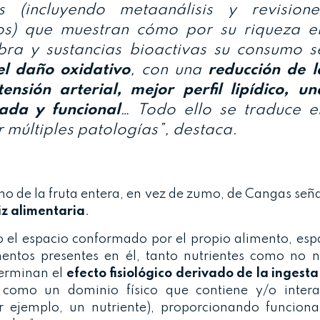
 (incluyendo metaanálisis y revisione
cos) que muestran cómo por su riqueza e
fibra y sustancias bioactivas su consumo s
el daño oxidativo
, con una
reducción de l
tensión arterial, mejor perfil lipídico, un
iada y funcional
… Todo ello se traduce e
múltiples patologías”, destaca.
o de la fruta entera, en vez de zumo, de Cangas señ
z alimentaria
.
o el espacio conformado por el propio alimento, esp
mentos presentes en él, tanto nutrientes como no nu
terminan el
efecto fisiológico derivado de la ingest
 como un dominio físico que contiene y/o inter
or ejemplo, un nutriente), proporcionando funciona