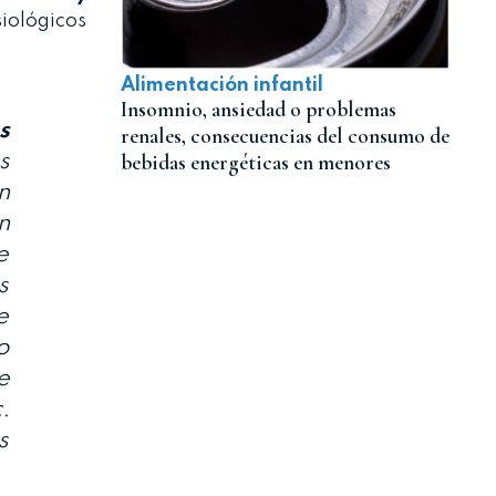
iológicos
Alimentación infantil
Insomnio, ansiedad o problemas
s
renales, consecuencias del consumo de
s
bebidas energéticas en menores
n
n
e
s
e
o
e
.
s