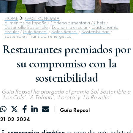
HOME
GASTRONOMIA
Alimentos de España
/
Cadena alimentaria
/
Chefs
/
Desarrollo Sostenible
/
Economía circular
/
Gastronomía
circular
/
Guía Repsol
/
Soles Repsol
/
Sostenibilidad
/
sostenible
/
Transición energética
Restaurantes premiados por
su compromiso con la
sostenibilidad
Guía Repsol ha otorgado el premio Sol Sostenible a
‘Les Cols’, ‘A Tafona’, ‘Loreto’ y ‘La Revelía’
|
Guía Repsol
21-02-2024
El
compromiso climático
es cada día más habitual