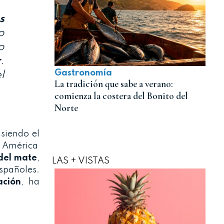
s
o
o
r
.
Gastronomía
l
La tradición que sabe a verano:
comienza la costera del Bonito del
Norte
 siendo el
de América
 del mate
,
LAS + VISTAS
españoles.
ación
, ha