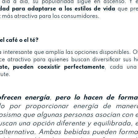
 día a día, su popularidad sigue en ascenso. Y 
dad para adaptarse a los estilos
de vida
que pr
 más atractiva para los consumidores.
l café o el té?
a interesante que amplía las opciones disponibles. 
ce atractivo para quienes buscan diversificar sus h
te, pueden coexistir perfectamente
, cada una
rute.
ofrecen energía
,
pero lo hacen de forma
do por proporcionar energía de maner
viosismo que algunas personas asocian con e
uscan una opción diferente y equilibrada, e
alternativa. Ambas bebidas pueden forma