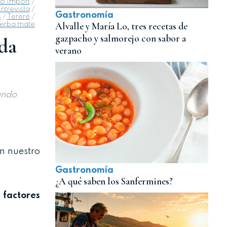
o Import
/
ntrevista
/
Gastronomía
s
/
Tereré
/
Alvalle y María Lo, tres recetas de
erba mate
gazpacho y salmorejo con sabor a
ida
verano
ando
n nuestro
Gastronomía
¿A qué saben los Sanfermines?
factores