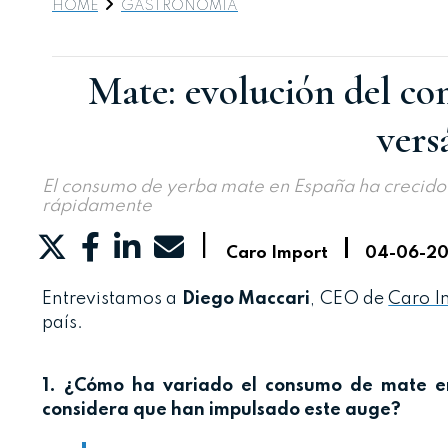
HOME
GASTRONOMIA
Mate: evolución del co
vers
El consumo de yerba mate en España ha crecido n
rápidamente
|
|
Caro Import
04-06-2
Entrevistamos a
Diego Maccari
, CEO de
Caro I
país.
1. ¿Cómo ha variado el consumo de mate en
considera que han impulsado este auge?