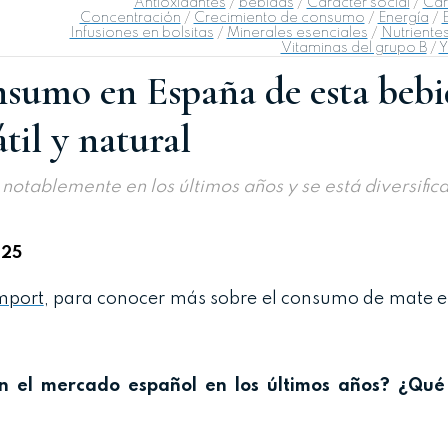
Antioxidantes
/
bebidas
/
Caracter social
/
Car
Concentración
/
Crecimiento de consumo
/
Energía
/
E
Infusiones en bolsitas
/
Minerales esenciales
/
Nutriente
Vitaminas del grupo B
/
Y
nsumo en España de esta beb
átil y natural
otablemente en los últimos años y se está diversific
025
mport
, para conocer más sobre el consumo de mate e
 el mercado español en los últimos años? ¿Qué 