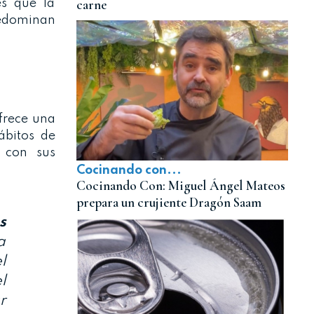
carne
es que la
edominan
Ofrece una
ábitos de
 con sus
Cocinando con...
Cocinando Con: Miguel Ángel Mateos
prepara un crujiente Dragón Saam
s
a
l
l
r