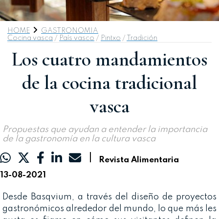
HOME
GASTRONOMIA
Cocina vasca
/
País vasco
/
Pintxo
/
Tradición
Los cuatro mandamientos
de la cocina tradicional
vasca
Propuestas que ayudan a entender la importancia
de la gastronomía en la cultura vasca
|
Revista Alimentaria
13-08-2021
Desde Basqvium, a través del diseño de proyectos
gastronómicos alrededor del mundo, lo que más les