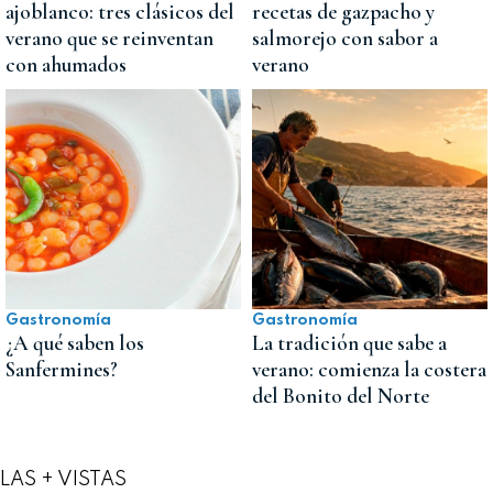
ajoblanco: tres clásicos del
recetas de gazpacho y
verano que se reinventan
salmorejo con sabor a
con ahumados
verano
Gastronomía
Gastronomía
¿A qué saben los
La tradición que sabe a
Sanfermines?
verano: comienza la costera
del Bonito del Norte
LAS + VISTAS