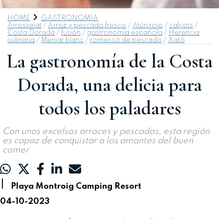
HOME
GASTRONOMIA
Arrossejat
/
Arroz y pescado fresco
/
Atún rojo
/
calçots
/
Costa Dorada
/
fusión
/
gastronomía española
/
Herencia
culinaria
/
Menjar blanc
/
romesco de pescado
/
Xató
La gastronomía de la Costa
Dorada, una delicia para
todos los paladares
Con unos excelsos arroces y pescados, esta región
es capaz de conquistar a los amantes del buen
comer
|
Playa Montroig Camping Resort
04-10-2023