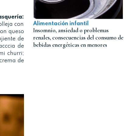
asquería:
Alimentación infantil
olleja con
Insomnio, ansiedad o problemas
 con queso
renales, consecuencias del consumo de
jiente de
bebidas energéticas en menores
acccia de
i churri;
n crema de