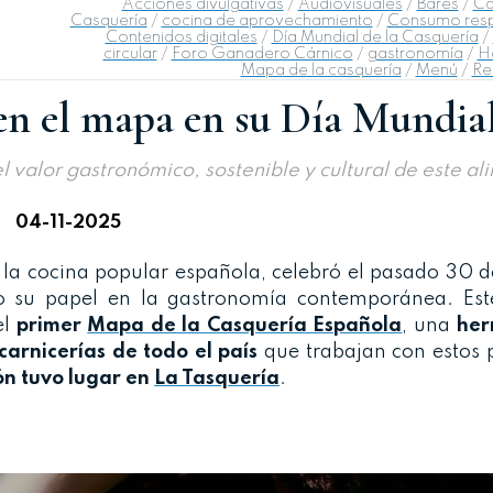
Acciones divulgativas
/
Audiovisuales
/
Bares
/
Ca
Casquería
/
cocina de aprovechamiento
/
Consumo res
Contenidos digitales
/
Día Mundial de la Casquería
/
circular
/
Foro Ganadero Cárnico
/
gastronomía
/
H
Mapa de la casquería
/
Menú
/
Re
 en el mapa en su Día Mundia
el valor gastronómico, sostenible y cultural de este a
|
04-11-2025
la cocina popular española, celebró el pasado 30 d
o su papel en la gastronomía contemporánea. Est
l
primer
Mapa de la Casquería Española
, una
her
carnicerías de todo el país
que trabajan con estos 
n tuvo lugar en
La Tasquería
.