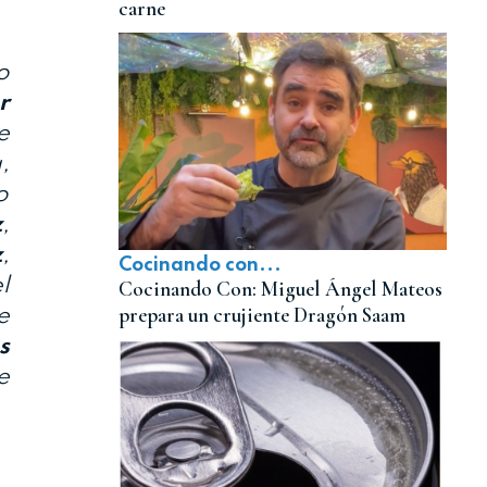
carne
o
r
e
,
o
z
,
z
,
Cocinando con...
l
Cocinando Con: Miguel Ángel Mateos
prepara un crujiente Dragón Saam
e
s
e