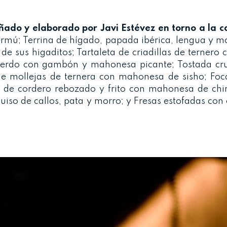
ado y elaborado por Javi Estévez en torno a la c
vermú; Terrina de hígado, papada ibérica, lengua y m
 de sus higaditos; Tartaleta de criadillas de ternero
 cerdo con gambón y mahonesa picante; Tostada cru
de mollejas de ternera con mahonesa de sisho; Foc
o de cordero rebozado y frito con mahonesa de chim
uiso de callos, pata y morro; y Fresas estofadas co