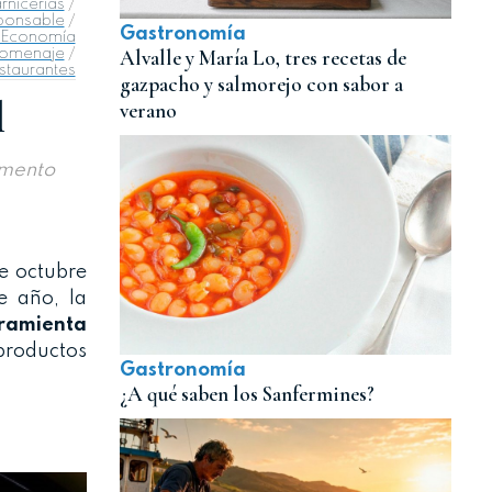
rnicerías
/
ponsable
/
Gastronomía
Economía
Alvalle y María Lo, tres recetas de
omenaje
/
staurantes
gazpacho y salmorejo con sabor a
l
verano
limento
e octubre
e año, la
ramienta
productos
Gastronomía
¿A qué saben los Sanfermines?