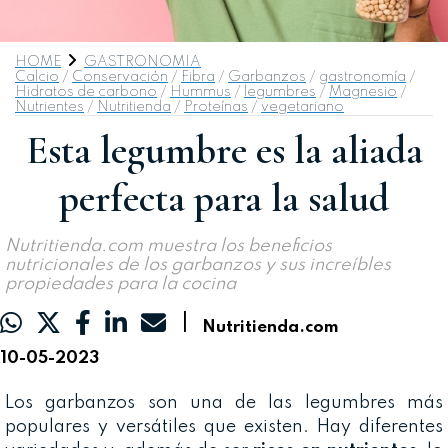
HOME
GASTRONOMIA
Calcio
/
Conservación
/
Fibra
/
Garbanzos
/
gastronomía
/
Hidratos de carbono
/
Hummus
/
legumbres
/
Magnesio
/
Nutrientes
/
Nutritienda
/
Proteínas
/
vegetariano
Esta legumbre es la aliada
perfecta para la salud
Nutritienda.com muestra los beneficios
nutricionales de los garbanzos y sus increíbles
propiedades para la cocina
|
Nutritienda.com
10-05-2023
Los garbanzos son una de las legumbres más
populares y versátiles que existen. Hay diferentes