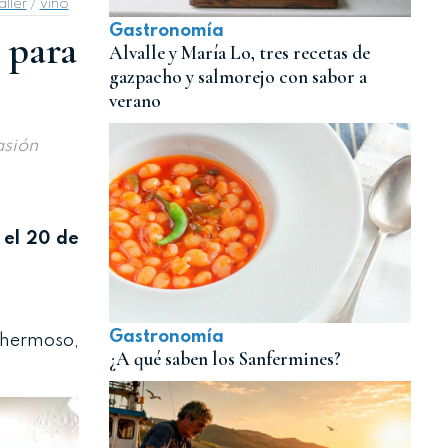
aller
/
vino
Gastronomía
s para
Alvalle y María Lo, tres recetas de
gazpacho y salmorejo con sabor a
verano
asión
 el 20 de
Gastronomía
lehermoso,
¿A qué saben los Sanfermines?