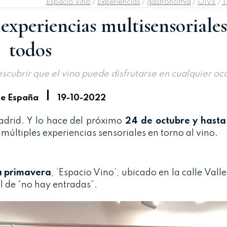
Espacio Vino
/
Experiencias
/
gastronomía
/
OIVE
/
T
 experiencias multisensoriale
todos
cubrir que el vino puede disfrutarse en cualquier oc
|
de España
19-10-2022
drid. Y lo hace del próximo
24 de octubre y hasta
últiples experiencias sensoriales en torno al vino.
a primavera
, ‘Espacio Vino’, ubicado en la calle Val
el de “no hay entradas”.