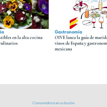
ía
Gastronomía
ibles en la alta cocina:
OIVE lanza la guía de marida
culinarios
vinos de España y gastronom
mexicana
Consumidora en su buzón