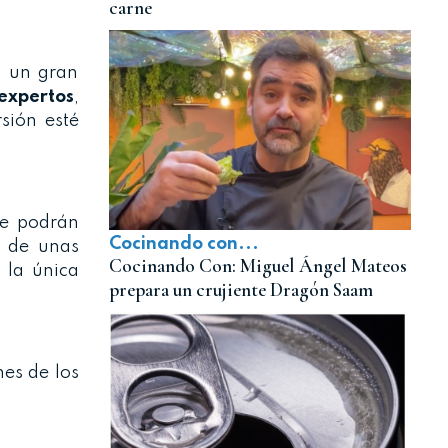
carne
n un gran
 expertos
,
sión esté
ue podrán
Cocinando con...
í de unas
Cocinando Con: Miguel Ángel Mateos
 la única
prepara un crujiente Dragón Saam
nes de los