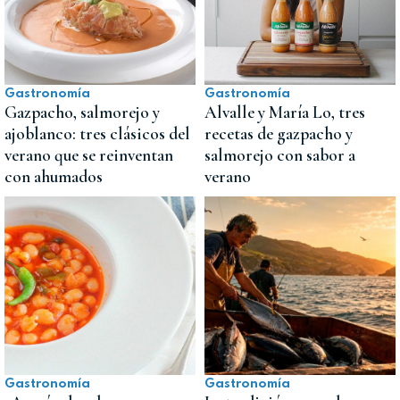
Gastronomía
Gastronomía
Gazpacho, salmorejo y
Alvalle y María Lo, tres
ajoblanco: tres clásicos del
recetas de gazpacho y
verano que se reinventan
salmorejo con sabor a
con ahumados
verano
Gastronomía
Gastronomía