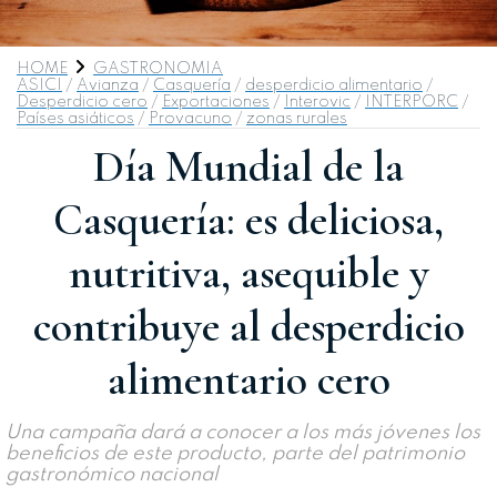
HOME
GASTRONOMIA
ASICI
/
Avianza
/
Casquería
/
desperdicio alimentario
/
Desperdicio cero
/
Exportaciones
/
Interovic
/
INTERPORC
/
Países asiáticos
/
Provacuno
/
zonas rurales
Día Mundial de la
Casquería: es deliciosa,
nutritiva, asequible y
contribuye al desperdicio
alimentario cero
Una campaña dará a conocer a los más jóvenes los
beneficios de este producto, parte del patrimonio
gastronómico nacional