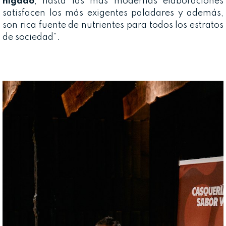
hígado
, hasta las más modernas elaboraciones
satisfacen los más exigentes paladares y además,
son rica fuente de nutrientes para todos los estratos
de sociedad”.