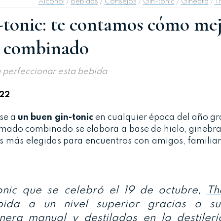
Alcohol
/
bebidas
/
Consejos
/
Gin-tonic
/
Ginebra
/
T
n-tonic: te contamos cómo me
e combinado
a perfeccionar esta bebida
22
rse a
un buen gin-tonic
en cualquier época del año gr
amado combinado se elabora a base de hielo, ginebra
es más elegidas para encuentros con amigos, familia
onic que se celebró el 19 de octubre,
Th
ida a un nivel superior gracias a su
era manual y destilados en la destilerí