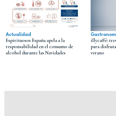
Actualidad
Gastronom
Espirituosos España apela a la
illycaffé: tr
responsabilidad en el consumo de
para disfrut
alcohol durante las Navidades
verano