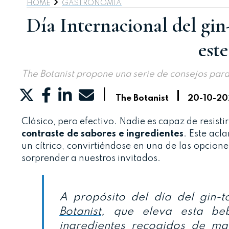
HOME
GASTRONOMIA
Día Internacional del gi
est
The Botanist propone una serie de consejos par
|
|
The Botanist
20-10-20
Clásico, pero efectivo. Nadie es capaz de resisti
contraste de sabores e ingredientes
. Este acl
un cítrico, convirtiéndose en una de las opcion
sorprender a nuestros invitados.
A propósito del día del gin-t
Botanist
, que eleva esta beb
ingredientes recogidos de man