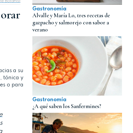
he Botanist
Gastronomía
jorar
Alvalle y María Lo, tres recetas de
gazpacho y salmorejo con sabor a
verano
acias a su
, tónica y
res o para
Gastronomía
¿A qué saben los Sanfermines?
e
s
a