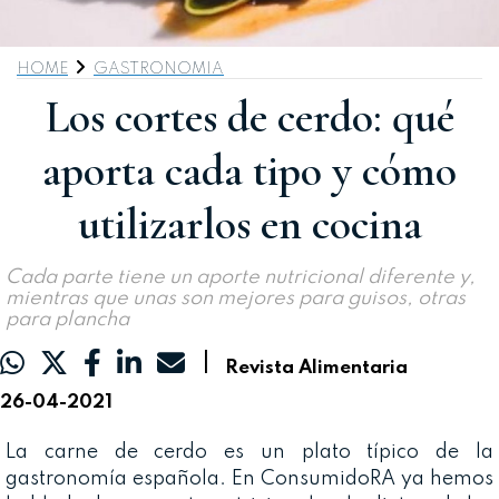
HOME
GASTRONOMIA
Los cortes de cerdo: qué
aporta cada tipo y cómo
utilizarlos en cocina
Cada parte tiene un aporte nutricional diferente y,
mientras que unas son mejores para guisos, otras
para plancha
|
Revista Alimentaria
26-04-2021
La carne de cerdo es un plato típico de la
gastronomía española. En ConsumidoRA ya hemos