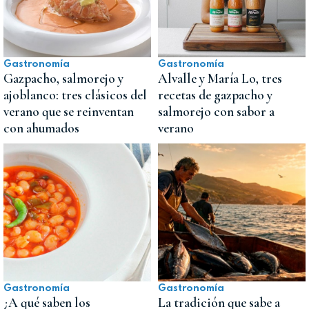
Gastronomía
Gastronomía
Gazpacho, salmorejo y
Alvalle y María Lo, tres
ajoblanco: tres clásicos del
recetas de gazpacho y
verano que se reinventan
salmorejo con sabor a
con ahumados
verano
Gastronomía
Gastronomía
¿A qué saben los
La tradición que sabe a