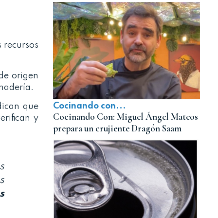
s recursos
de origen
anadería.
Cocinando con...
ndican que
Cocinando Con: Miguel Ángel Mateos
erifican y
prepara un crujiente Dragón Saam
s
s
s