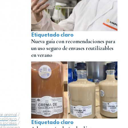
Etiquetado claro
Nueva guía con recomendaciones para
un uso seguro de envases reutilizables
en verano
ar animal
/
cológico
/
Etiquetado claro
s locales
/
ad Europea