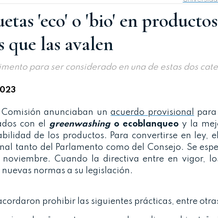
etas 'eco' o 'bio' en productos
 que las avalen
limento para ser considerado en una de estas dos cat
2023
la Comisión anunciaban un
acuerdo provisional
para 
ados con el
greenwashing
o ecoblanqueo
y la mej
ilidad de los productos. Para convertirse en ley, e
final tanto del Parlamento como del Consejo. Se esp
 noviembre. Cuando la directiva entre en vigor, lo
nuevas normas a su legislación.
ordaron prohibir las siguientes prácticas, entre otra