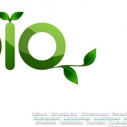
Aditivos
/
Alimentos bio
/
Alimentos eco
/
Bienest
Biodiversidad
/
Conservantes
/
ecoblanqueo
/
e
etiquetado
/
Fertilizantes
/
Pesticidas
/
Producto
Universid