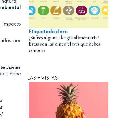
natural”,
mbiental
n impacto
Etiquetado claro
¿Sufres alguna alergia alimentaria?
cidos por
Estas son las cinco claves que debes
conocer
te Javier
ones debe
LAS + VISTAS
s
s
l