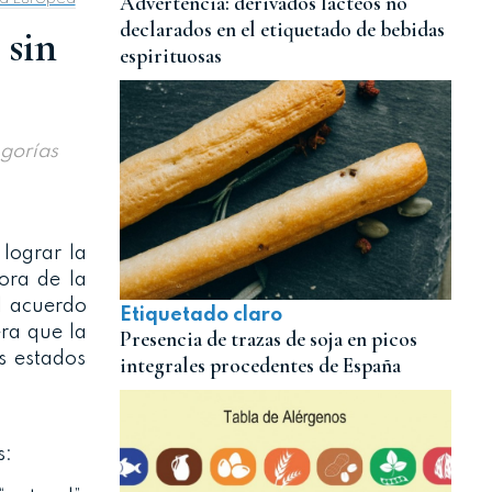
Advertencia: derivados lácteos no
declarados en el etiquetado de bebidas
 sin
espirituosas
egorías
lograr la
ora de la
l acuerdo
Etiquetado claro
era que la
Presencia de trazas de soja en picos
s estados
integrales procedentes de España
s: