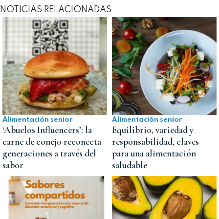
NOTICIAS RELACIONADAS
Alimentación senior
Alimentación senior
‘Abuelos Influencers’: la
Equilibrio, variedad y
carne de conejo reconecta
responsabilidad, claves
generaciones a través del
para una alimentación
sabor
saludable