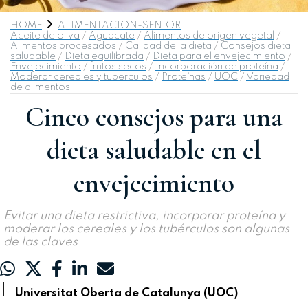
HOME
ALIMENTACION-SENIOR
Aceite de oliva
/
Aguacate
/
Alimentos de origen vegetal
/
Alimentos procesados
/
Calidad de la dieta
/
Consejos dieta
saludable
/
Dieta equilibrada
/
Dieta para el envejecimiento
/
Envejecimiento
/
frutos secos
/
Incorporación de proteína
/
Moderar cereales y tuberculos
/
Proteínas
/
UOC
/
Variedad
de alimentos
Cinco consejos para una
dieta saludable en el
envejecimiento
Evitar una dieta restrictiva, incorporar proteína y
moderar los cereales y los tubérculos son algunas
de las claves
|
Universitat Oberta de Catalunya (UOC)