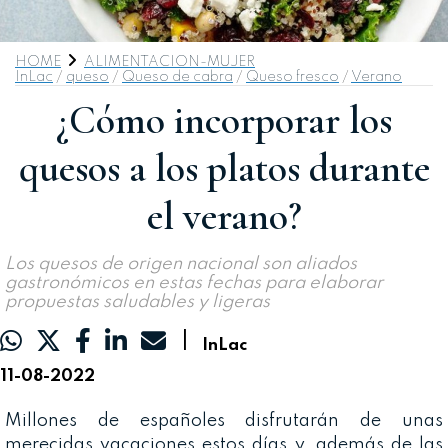
HOME
ALIMENTACION-MUJER
InLac
/
queso
/
Queso de cabra
/
Queso fresco
/
Verano
¿Cómo incorporar los
quesos a los platos durante
el verano?
Los quesos de origen nacional son aliados
gastronómicos en estas fechas para elaborar
propuestas saludables y ligeras
|
InLac
11-08-2022
Millones de españoles disfrutarán de unas
merecidas vacaciones estos días y, además de las