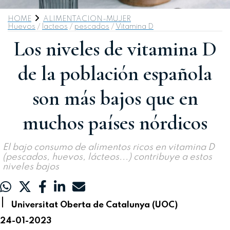
HOME
ALIMENTACION-MUJER
Huevos
/
lacteos
/
pescados
/
Vitamina D
Los niveles de vitamina D
de la población española
son más bajos que en
muchos países nórdicos
El bajo consumo de alimentos ricos en vitamina D
(pescados, huevos, lácteos...) contribuye a estos
niveles bajos
|
Universitat Oberta de Catalunya (UOC)
24-01-2023