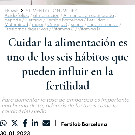
HOME
ALIMENTACION-MUJER
Ácido fólico
/
alimentacion
/
Alimentación equilibrada
/
deporte
/
Ejercicio
/
Fertilab Barcelona
/
Fertilidad
/
Maternidad
/
mujer
/
Omega 3
/
sueño
/
supernutrientes
/
Trastornos digestivos
/
Vitamina C
/
Vitamina D
Cuidar la alimentación es
uno de los seis hábitos que
pueden influir en la
fertilidad
Para aumentar la tasa de embarazo es importante
una buena dieta, además de factores como la
calidad del sueño
|
Fertilab Barcelona
30-01-2023