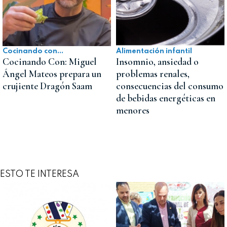
Cocinando con...
Alimentación infantil
Cocinando Con: Miguel
Insomnio, ansiedad o
Ángel Mateos prepara un
problemas renales,
crujiente Dragón Saam
consecuencias del consumo
de bebidas energéticas en
menores
ESTO TE INTERESA