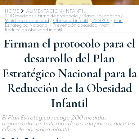
HOME
ALIMENTACION-INFANTIL
200 medidas
/
Firma de protocolo
/
Gasol Foundation
/
Ministerio de sanidad
/
Obesidad infantil
/
PENROI
/
Plan
Estratégico Nacional
/
Prevención obesidad infantíl
/
Reducción obesidad infantíl
Firman el protocolo para el
desarrollo del Plan
Estratégico Nacional para la
Reducción de la Obesidad
Infantil
El Plan Estratégico recoge 200 medidas
organizadas en entornos de acción para reducir las
cifras de obesidad infantil