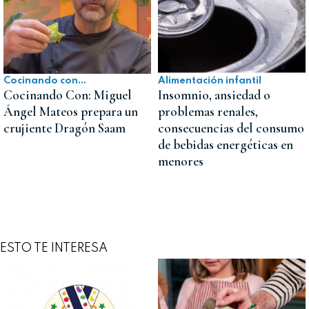
Cocinando con...
Alimentación infantil
Cocinando Con: Miguel
Insomnio, ansiedad o
Ángel Mateos prepara un
problemas renales,
crujiente Dragón Saam
consecuencias del consumo
de bebidas energéticas en
menores
ESTO TE INTERESA