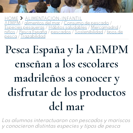
HOME
ALIMENTACION-INFANTIL
AEMPM
/
alimentos del mar
/
Consumo de pescado
/
Especies pesqueras
/
Hábitos saludables
/
Mercamadrid
/
niños
/
Pesca España
/
pescados
/
Sostenibilidad
/
tipos de
pesca
/
Trazabilidad
Pesca España y la AEMPM
enseñan a los escolares
madrileños a conocer y
disfrutar de los productos
del mar
Los alumnos interactuaron con pescados y mariscos
y conocieron distintas especies y tipos de pesca