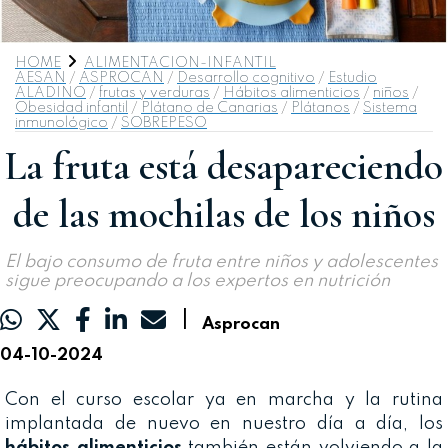
HOME
ALIMENTACION-INFANTIL
AESAN
/
ASPROCAN
/
Desarrollo cognitivo
/
Estudio
ALADINO
/
frutas y verduras
/
Hábitos alimenticios
/
niños
/
Obesidad infantil
/
Plátano de Canarias
/
Plátanos
/
Sistema
inmunológico
/
SOBREPESO
La fruta está desapareciendo
de las mochilas de los niños
El bajo consumo de fruta entre niños y adolescentes
sigue preocupando a los expertos en nutrición
|
Asprocan
04-10-2024
Con el curso escolar ya en marcha y la rutina
implantada de nuevo en nuestro día a día, los
hábitos alimenticios
también están volviendo a la