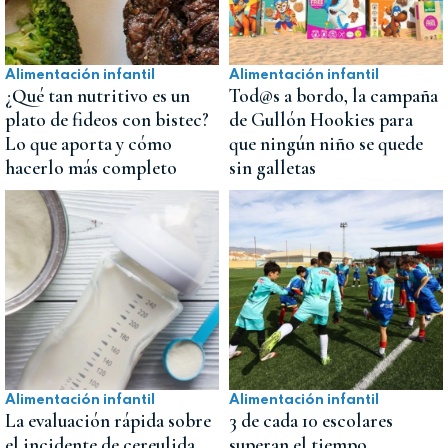
Alimentación infantil
Alimentación infantil
¿Qué tan nutritivo es un
Tod@s a bordo, la campaña
plato de fideos con bistec?
de Gullón Hookies para
Lo que aporta y cómo
que ningún niño se quede
hacerlo más completo
sin galletas
Alimentación infantil
Alimentación infantil
La evaluación rápida sobre
3 de cada 10 escolares
el incidente de cereulida
superan el tiempo