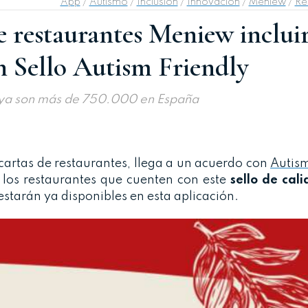
App
/
Autismo
/
Inclusión
/
Innovación
/
Meniew
/
Re
e restaurantes Meniew incluir
n Sello Autism Friendly
e ya son más de 750.000 en España
e cartas de restaurantes, llega a un acuerdo con
Autism
 los restaurantes que cuenten con este
sello de cal
estarán ya disponibles en esta aplicación.