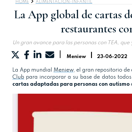
HOME
ALIMENTACION-INFANTIL
La App global de cartas d
restaurantes co
Un gran avance para las personas con TEA, qu
|
|
Meniew
23-06-2022
La App mundial
Meniew
, el gran repositorio d
Club
para incorporar a su base de datos todos
cartas adaptadas para personas con autismo