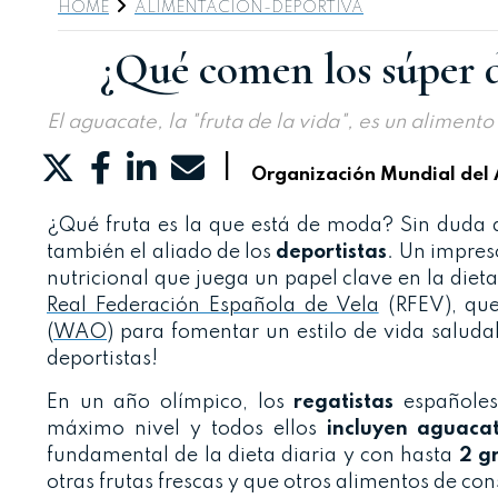
HOME
ALIMENTACION-DEPORTIVA
¿Qué comen los súper d
El aguacate, la "fruta de la vida", es un alimento 
|
Organización Mundial del
¿Qué fruta es la que está de moda? Sin duda 
también el aliado de los
deportistas
. Un impres
nutricional que juega un papel clave en la dieta 
Real Federación Española de Vela
(RFEV), que
(
WAO
) para fomentar un estilo de vida saluda
deportistas!
En un año olímpico, los
regatistas
españoles
máximo nivel y todos ellos
incluyen aguaca
fundamental de la dieta diaria y con hasta
2 g
otras frutas frescas y que otros alimentos de 