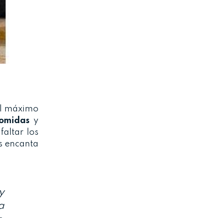
el máximo
omidas
y
altar los
es encanta
y
a