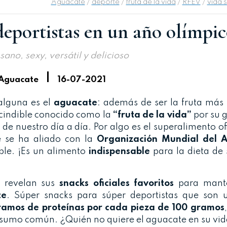
Aguacate
/
deporte
/
fruta de la vida
/
RFEV
/
vida 
eportistas en un año olímpic
sano, sexy, versátil y delicioso
|
 Aguacate
16-07-2021
alguna es el
aguacate
: además de ser la fruta más 
cindible conocido como la
“fruta de la vida”
por su g
de nuestro día a día. Por algo es el superalimento ofi
 se ha aliado con la
Organización Mundial del 
ble. ¡Es un alimento
indispensable
para la dieta de 
 revelan sus
snacks oficiales favoritos
para mante
te
. Súper snacks para súper deportistas que son 
ramos de proteínas por cada pieza de 100 gramos
consumo común. ¿Quién no quiere el aguacate en su vi