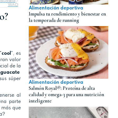
saludable
/
WAO
Alimentación deportiva
o?
Impulsa tu rendimiento y bienestar en
la temporada de running
"
cool
", es
ran valor
cial de la
Aguacate
sus súper
Alimentación deportiva
Salmón Royal®: Proteína de alta
calidad y omega-3 para una nutrición
nerse al
inteligente
una parte
, más que
da?