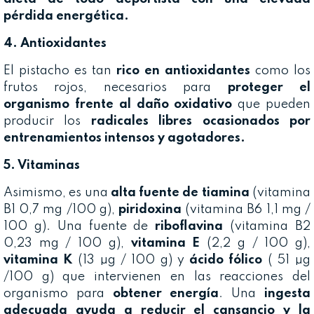
pérdida energética.
4. Antioxidantes
El pistacho es tan
rico en antioxidantes
como los
frutos rojos, necesarios para
proteger el
organismo frente al daño oxidativo
que pueden
producir los
radicales libres ocasionados por
entrenamientos intensos y agotadores.
5. Vitaminas
Asimismo, es una
alta fuente de tiamina
(vitamina
B1 0,7 mg /100 g),
piridoxina
(vitamina B6 1,1 mg /
100 g). Una fuente de
riboflavina
(vitamina B2
0,23 mg / 100 g),
vitamina E
(2,2 g / 100 g),
vitamina K
(13 µg / 100 g) y
ácido fólico
( 51 µg
/100 g) que intervienen en las reacciones del
organismo para
obtener energía
. Una
ingesta
adecuada ayuda a reducir el cansancio y la