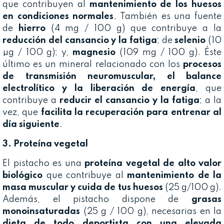
que contribuyen al
mantenimiento de los huesos
en condiciones normales
. También es una fuente
de
hierro
(4 mg / 100 g) que contribuye a la
reducción del cansancio y la fatiga
; de
selenio
(10
µg / 100 g); y,
magnesio
(109 mg / 100 g). Éste
último es un mineral relacionado con los
procesos
de transmisión neuromuscular, el balance
electrolítico y la liberación de energía
, que
contribuye a
reducir el cansancio y la fatiga
; a la
vez, que
facilita la recuperación para entrenar al
día siguiente
.
3. Proteína vegetal
El pistacho es una
proteína vegetal de alto valor
biológico
que contribuye al
mantenimiento de la
masa muscular y cuida de tus huesos
(25 g/100 g).
Además, el pistacho dispone de
grasas
monoinsaturadas
(25 g / 100 g), necesarias en la
dieta de todo deportista con una elevada