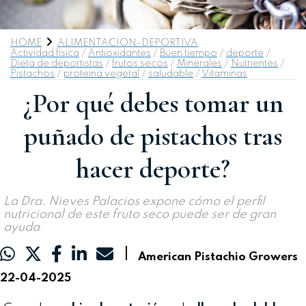
HOME
ALIMENTACION-DEPORTIVA
Actividad física
/
Antioxidantes
/
Buen tiempo
/
deporte
/
Dieta de deportistas
/
frutos secos
/
Minerales
/
Nutrientes
/
Pistachos
/
proteina vegetal
/
saludable
/
Vitaminas
¿Por qué debes tomar un
puñado de pistachos tras
hacer deporte?
La Dra. Nieves Palacios expone cómo el perfil
nutricional de este fruto seco puede ser de gran
ayuda
|
American Pistachio Growers
22-04-2025