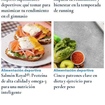
deportivos: qué tomar para
bienestar en la temporada
maximizar tu rendimiento
de running
en el gimnasio
Alimentación deportiva
Alimentación deportiva
Salmón Royal®: Proteína
Cinco patrones clave en
de alta calidad y omega-3
dieta y ejercicio para
para una nutrición
perder peso
inteligente