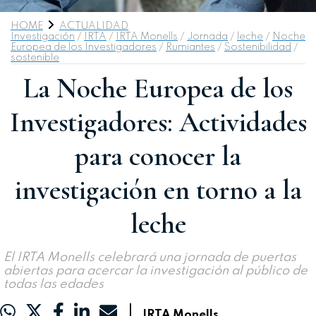
HOME
ACTUALIDAD
Investigación
/
IRTA
/
IRTA Monells
/
Jornada
/
leche
/
Noche
Europea de los Investigadores
/
Rumiantes
/
Sostenibilidad
/
sostenible
La Noche Europea de los
Investigadores: Actividades
para conocer la
investigación en torno a la
leche
El IRTA Monells celebrará una jornada de puertas
abiertas para acercar la investigación al público de
todas las edades
|
IRTA Monells