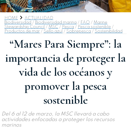
HOME
ACTUALIDAD
Biodiversidad
/
Biodiversidad marina
/
FAO
/
Marine
Stewardship Council
/
MSC
/
Pesca
/
Pesca sostenible
/
Productos de mar
/
Sello azul
/
Sobrepesca
/
Sostenibilidad
“Mares Para Siempre”: la
importancia de proteger la
vida de los océanos y
promover la pesca
sostenible
Del 6 al 12 de marzo, la MSC llevará a cabo
actividades enfocadas a proteger los recursos
marinos