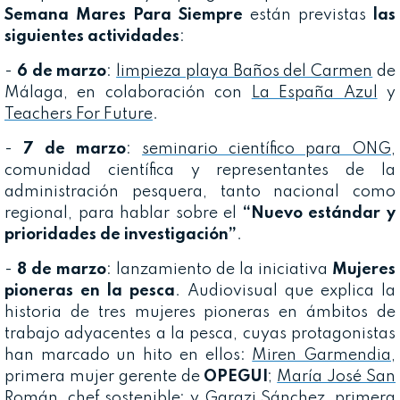
Semana Mares Para Siempre
están previstas
las
siguientes actividades
:
-
6 de marzo
:
limpieza playa Baños del Carmen
de
Málaga, en colaboración con
La España Azul
y
Teachers For Future
.
-
7 de marzo
:
seminario científico para ONG
,
comunidad científica y representantes de la
administración pesquera, tanto nacional como
regional, para hablar sobre el
“Nuevo estándar y
prioridades de investigación”
.
-
8 de marzo
: lanzamiento de la iniciativa
Mujeres
pioneras en la pesca
. Audiovisual que explica la
historia de tres mujeres pioneras en ámbitos de
trabajo adyacentes a la pesca, cuyas protagonistas
han marcado un hito en ellos:
Miren Garmendia
,
primera mujer gerente de
OPEGUI
;
María José San
Román
, chef sostenible; y
Garazi Sánchez
, primera