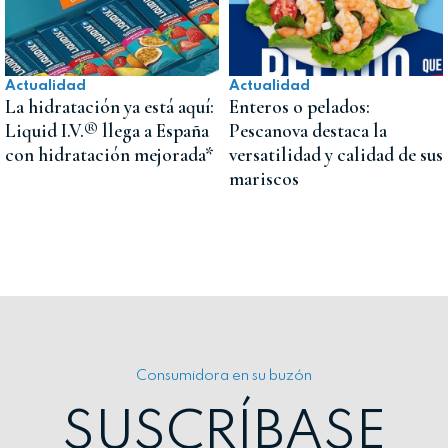
Actualidad
Actualidad
La hidratación ya está aquí:
Enteros o pelados:
Liquid I.V.® llega a España
Pescanova destaca la
con hidratación mejorada*
versatilidad y calidad de sus
mariscos
Consumidora en su buzón
SUSCRÍBASE