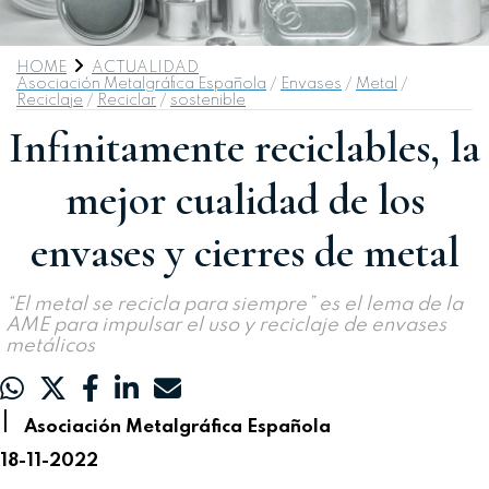
HOME
ACTUALIDAD
Asociación Metalgráfica Española
/
Envases
/
Metal
/
Reciclaje
/
Reciclar
/
sostenible
Infinitamente reciclables, la
mejor cualidad de los
envases y cierres de metal
“El metal se recicla para siempre” es el lema de la
AME para impulsar el uso y reciclaje de envases
metálicos
|
Asociación Metalgráfica Española
18-11-2022