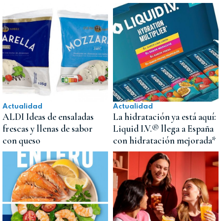
Actualidad
Actualidad
ALDI Ideas de ensaladas
La hidratación ya está aquí:
frescas y llenas de sabor
Liquid I.V.® llega a España
con queso
con hidratación mejorada*