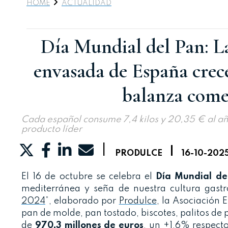
HOME
ACTUALIDAD
Día Mundial del Pan: La
envasada de España crece
balanza comer
Cada español consume 7,4 kilos y 20,35 € al añ
producto líder
|
|
PRODULCE
16-10-202
El 16 de octubre se celebra el
Día Mundial de
mediterránea y seña de nuestra cultura gast
2024
”, elaborado por
Produlce
, la Asociación 
pan de molde, pan tostado, biscotes, palitos de
de
970,3 millones de euros
, un +1,6% respecto