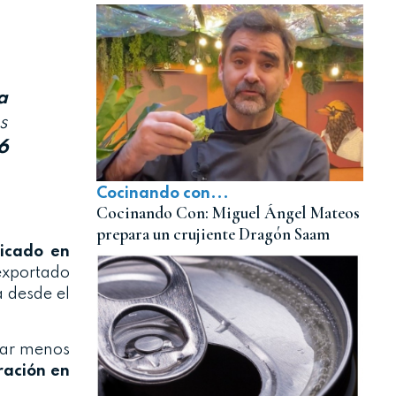
a
s
6
Cocinando con...
Cocinando Con: Miguel Ángel Mateos
prepara un crujiente Dragón Saam
licado en
 exportado
a desde el
ntar menos
ración en