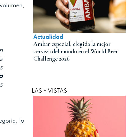
 volumen,
Actualidad
Ambar especial, elegida la mejor
n
cerveza del mundo en el World Beer
Challenge 2026
s
s
o
s
LAS + VISTAS
egoría, lo