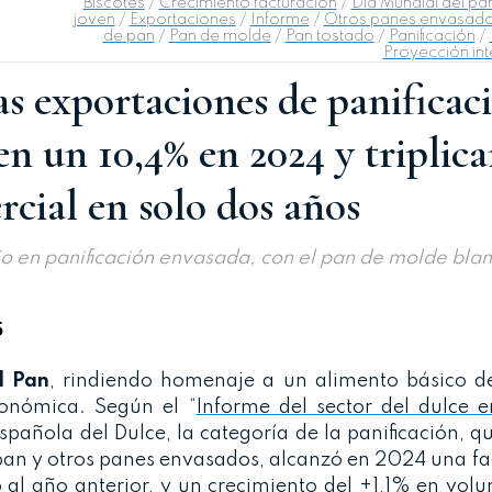
Biscotes
/
Crecimiento facturación
/
Día Mundial del pa
joven
/
Exportaciones
/
Informe
/
Otros panes envasad
de pan
/
Pan de molde
/
Pan tostado
/
Panificación
/
Proyección int
s exportaciones de panificac
n un 10,4% en 2024 y triplica
cial en solo dos años
o en panificación envasada, con el pan de molde bl
5
l Pan
, rindiendo homenaje a un alimento básico de
ronómica. Según el “
Informe del sector del dulce 
Española del Dulce, la categoría de la panificación, q
 pan y otros panes envasados, alcanzó en 2024 una f
 al año anterior, y un crecimiento del +1,1% en vol