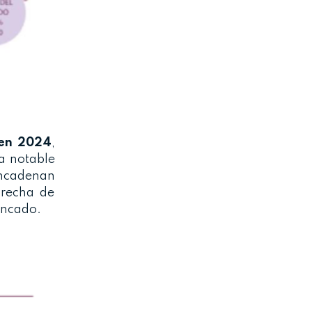
 en 2024
,
a notable
encadenan
brecha de
ancado.