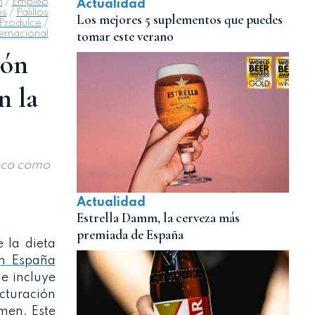
n
/
Empleo
Actualidad
os
/
Palillos
Los mejores 5 suplementos que puedes
Produlce
/
tomar este verano
ernacional
ión
n la
anco como
Actualidad
Estrella Damm, la cerveza más
premiada de España
 la dieta
en España
ue incluye
acturación
umen. Este