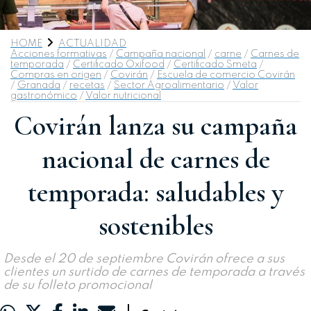
HOME
ACTUALIDAD
Acciones formativas
/
Campaña nacional
/
carne
/
Carnes de
temporada
/
Certificado Oxifood
/
Certificado Smeta
/
Compras en origen
/
Covirán
/
Escuela de comercio Covirán
/
Granada
/
recetas
/
Sector Agroalimentario
/
Valor
gastronómico
/
Valor nutricional
Covirán lanza su campaña
nacional de carnes de
temporada: saludables y
sostenibles
Desde el 20 de septiembre Covirán ofrece a sus
clientes un surtido de carnes de temporada a través
de su folleto promocional