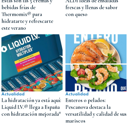
Estas son las 5 cremas y
ALDI Ideas de ensaladas
bebidas frías de
frescas y llenas de sabor
Thermomix® para
con queso
hidratarte y refrescarte
este verano
Actualidad
Actualidad
La hidratación ya está aquí:
Enteros o pelados:
Liquid I.V.® llega a España
Pescanova destaca la
con hidratación mejorada*
versatilidad y calidad de sus
mariscos