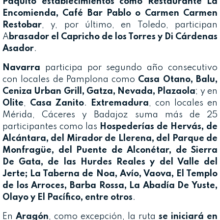
Paquito establecimientos como Restaurante La
Encomienda, Café Bar Pablo o Carmen Carmen
Restobar
, y, por último, en Toledo, participan
A
brasador el Capricho de los Torres y Di Cárdenas
Asador
.
Navarra
participa por segundo año consecutivo
con locales de Pamplona como
Casa Otano, Balu,
Ceniza Urban Grill, Gatza, Nevada, Plazaola
; y en
Olite
,
Casa Zanito
.
Extremadura
, con locales en
Mérida, Cáceres y Badajoz suma más de 25
participantes como las
Hospederías de Hervás, de
Alcántara, del Mirador de Llerena, del Parque de
Monfragüe, del Puente de Alconétar, de Sierra
De Gata, de las Hurdes Reales y del Valle del
Jerte; La Taberna de Noa, Avío, Vaova, El Templo
de los Arroces, Barba Rossa, La Abadía De Yuste,
Olayo y El Pacífico, entre otros
.
En
Aragón
, como excepción, la ruta
se iniciará en