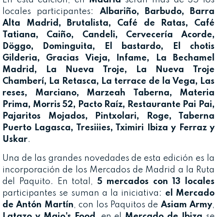
locales participantes:
Albariño, Barbudo, Barra
Alta Madrid, Brutalista, Café de Ratas, Café
Tatiana, Caiño, Candeli, Cervecería Acorde,
Döggo, Dominguita, El bastardo, El chotis
Gilderia, Gracias Vieja, Infame, La Bechamel
Madrid, La Nueva Troje, La Nueva Troje
Chamberí, La Retasca, La terrace de la Vega, Las
reses, Marciano, Marzeah Taberna, Materia
Prima, Morris 52, Pacto Raíz, Restaurante Pai Pai,
Pajaritos Mojados, Pintxolari, Roge, Taberna
Puerto Lagasca, Tresiiies, Tximiri Ibiza y Ferraz y
Uskar
.
Una de las grandes novedades de esta edición es la
incorporación de los Mercados de Madrid a la Ruta
del Paquito. En total,
5 mercados con 13 locales
participantes se suman a la iniciativa:
el Mercado
de Antón Martín
, con los Paquitos de
Asiam
Army
,
Latazo y Majo's Food
, en el
Mercado de Ibiza
se