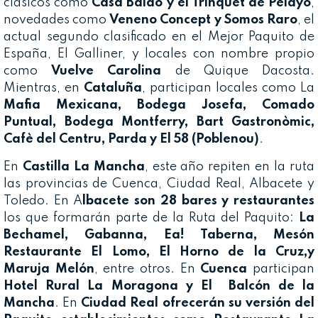
clásicos como
Casa Baldo y el Trinquet de Pelayo
,
novedades como
Veneno Concept y Somos Raro
, el
actual segundo clasificado en el Mejor Paquito de
España, El Galliner, y locales con nombre propio
como
Vuelve Carolina
de Quique Dacosta.
Mientras, en
Cataluña
, participan locales como La
Mafia Mexicana, Bodega Josefa, Comado
Puntual, Bodega Montferry, Bart Gastronòmic,
Cafè del Centru, Parda y El 58 (Poblenou)
.
En
Castilla La Mancha
, este año repiten en la ruta
las provincias de Cuenca, Ciudad Real, Albacete y
Toledo. En A
lbacete son 28 bares y restaurantes
los que formarán parte de la Ruta del Paquito:
La
Bechamel, Gabanna, Ea! Taberna, Mesón
Restaurante El Lomo, El Horno de la Cruz,y
Maruja Melón
, entre otros. En
Cuenca
participan
Hotel Rural La Moragona y El Balcón de la
Mancha
. En
Ciudad Real
ofrecerán su versión del