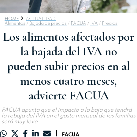
HOME
ACTUALIDAD
Alimentos
/
Bajada de precios
/
FACUA
/
IVA
/
Precios
Los alimentos afectados por
la bajada del IVA no
pueden subir precios en al
menos cuatro meses,
advierte FACUA
FACUA apunta que el impacto a la baja que tendrá
la rebaja del IVA en el gasto mensual de las familias
será muy leve
|
FACUA