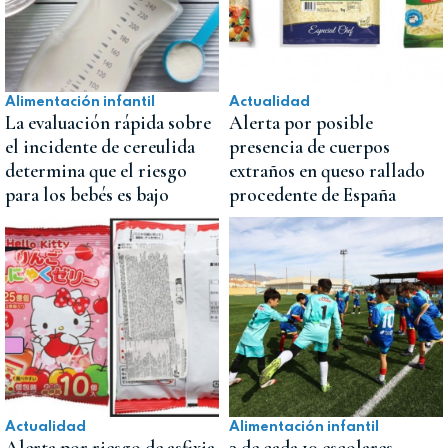
Alimentación infantil
Actualidad
La evaluación rápida sobre
Alerta por posible
el incidente de cereulida
presencia de cuerpos
determina que el riesgo
extraños en queso rallado
para los bebés es bajo
procedente de España
Actualidad
Alimentación infantil