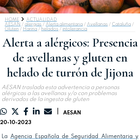
HOME
ACTUALIDAD
AESAN
/
alergias
/
Alerta alimentaria
/
Avellanas
/
Cataluña
/
Gluten
/
Harina
/
helados
/
intolerancia
Alerta a alérgicos: Presencia
de avellanas y gluten en
helado de turrón de Jijona
AESAN traslada esta advertencia a personas
alérgicas a las avellanas y/o con problemas
derivados de la ingesta de gluten
|
AESAN
20-10-2023
La
Agencia Española de Seguridad Alimentaria y