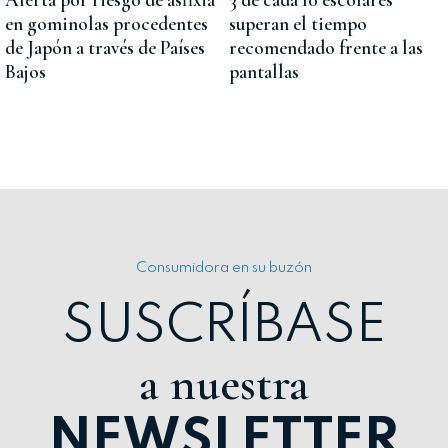
Alerta por riesgo de asfixia
3 de cada 10 escolares
en gominolas procedentes
superan el tiempo
de Japón a través de Países
recomendado frente a las
Bajos
pantallas
Consumidora en su buzón
SUSCRÍBASE
a nuestra
NEWSLETTER