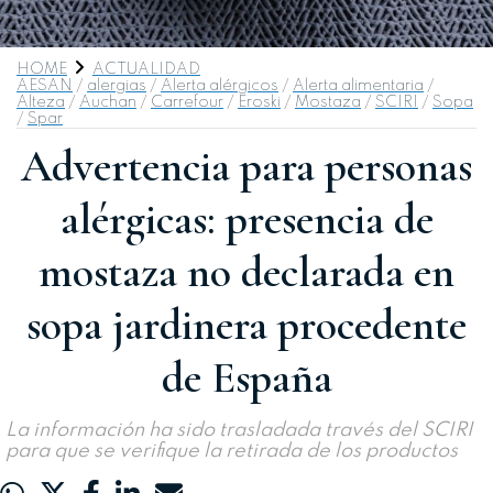
HOME
ACTUALIDAD
AESAN
/
alergias
/
Alerta alérgicos
/
Alerta alimentaria
/
Alteza
/
Auchan
/
Carrefour
/
Eroski
/
Mostaza
/
SCIRI
/
Sopa
/
Spar
Advertencia para personas
alérgicas: presencia de
mostaza no declarada en
sopa jardinera procedente
de España
La información ha sido trasladada través del SCIRI
para que se verifique la retirada de los productos