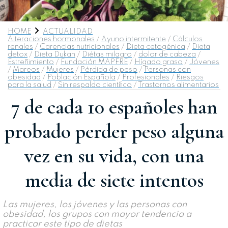
HOME
ACTUALIDAD
Alteraciones hormonales
/
Ayuno intermitente
/
Cálculos
renales
/
Carencias nutricionales
/
Dieta cetogénica
/
Dieta
detox
/
Dieta Dukan
/
Diétas milagro
/
dolor de cabeza
/
Estreñimiento
/
Fundación MAPFRE
/
Hígado graso
/
Jóvenes
/
Mareos
/
Mujeres
/
Pérdida de peso
/
Personas con
obesidad
/
Población Española
/
Profesionales
/
Riesgos
para la salud
/
Sin respaldo científico
/
Trastornos alimentarios
7 de cada 10 españoles han
probado perder peso alguna
vez en su vida, con una
media de siete intentos
Las mujeres, los jóvenes y las personas con
obesidad, los grupos con mayor tendencia a
practicar este tipo de dietas