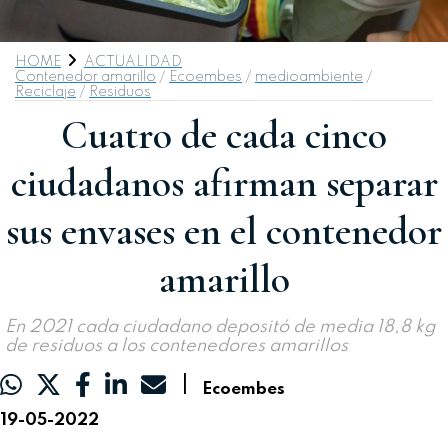
HOME
ACTUALIDAD
Contenedor amarillo
/
Ecoembes
/
medioambiente
/
Reciclaje
/
Residuos
Cuatro de cada cinco
ciudadanos afirman separar
sus envases en el contenedor
amarillo
En 2021 cada ciudadano depositó de media 18,8 kg
de residuos a los contenedores amarillos
|
Ecoembes
19-05-2022