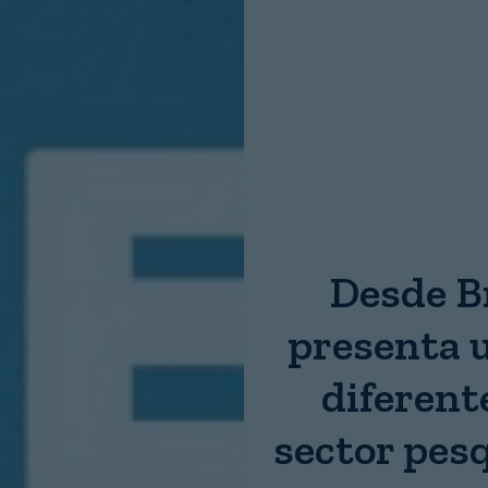
Nombre:
Password:
Login
Desde B
presenta u
diferent
sector pesq