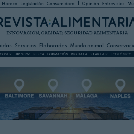
|
Horeca
Legislación
Consumidora
Opinión
Entrevistas
Mu
C
 Foodservice
INNOVACIÓN, CALIDAD, SEGURIDAD ALIMENTARIA
h
ilidad
bidas
Servicios
Elaborados
Mundo animal
Conservaci
sign
COSUR
HIP 2026
PESCA
FORMACIÓN
BIG DATA
START-UP
ECOLÓGICO
s
dos
nimal
ación
 primas
ión y Logística
ción especial