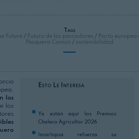
Cerrar
Tags
he Future
/
Futuro de los pescadores
/
Pacto europeo 
Pesquera Común
/
sostenibilidad
orcio
Esto Le Interesa
pea,
n los
e los
tores
Ya están aquí los Premios
ibles
Chaleco Agricultor 2026
quero
Incarlopsa refuerza su