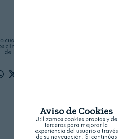
2050
COMISIÓN EUROPEA
7 DE ENERO, 2025
o cuatro escenarios basados en dos ejes: el
os climáticos y de biodiversidad y la demanda
de los consumidores
Aviso de Cookies
Utilizamos cookies propias y de
terceros para mejorar la
experiencia del usuario a través
de su navegación. Si continúas