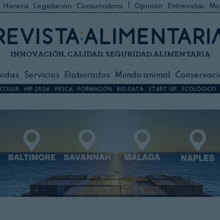
|
Horeca
Legislación
Consumidora
Opinión
Entrevistas
Mu
C
 Foodservice
INNOVACIÓN, CALIDAD, SEGURIDAD ALIMENTARIA
h
ilidad
bidas
Servicios
Elaborados
Mundo animal
Conservaci
sign
COSUR
HIP 2026
PESCA
FORMACIÓN
BIG DATA
START-UP
ECOLÓGICO
s
dos
nimal
ación
 primas
ión y Logística
ción especial