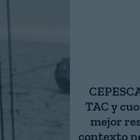
Nombre:
Password:
Login
CEPESCA 
TAC y cuo
mejor re
contexto n