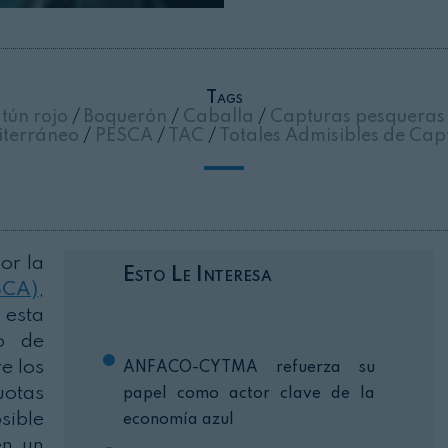
Cerrar
Tags
tún rojo
/
Boquerón
/
Caballa
/
Capturas pesquera
terráneo
/
PESCA
/
TAC
/
Totales Admisibles de Cap
or la
Esto Le Interesa
SCA)
,
esta
o de
e los
ANFACO-CYTMA refuerza su
uotas
papel como actor clave de la
sible
economía azul
en un