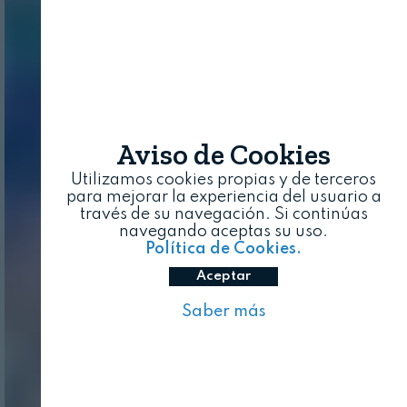
Aviso de Cookies
Utilizamos cookies propias y de terceros
para mejorar la experiencia del usuario a
través de su navegación. Si continúas
navegando aceptas su uso.
Política de Cookies.
Aceptar
Saber más